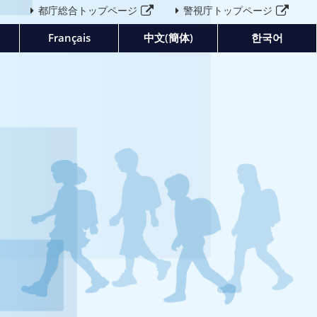
都庁総合トップページ
警視庁トップページ
Français
中文(簡体)
한국어