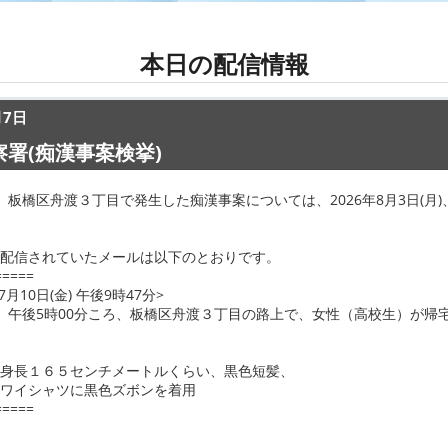
本日の配信情報
月7日
署(痴漢事案検挙)
(金)、板橋区舟渡３丁目で発生した痴漢事案については、2026年8月3日(月
配信されていたメールは以下のとおりです。
=====
月10日(金) 午後9時47分>
(金)、午後5時00分ころ、板橋区舟渡３丁目の路上で、女性（高校生）が
身長１６５センチメートルくらい、黒色短髪、
ワイシャツに黒色ズボンを着用
=====