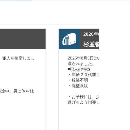
2026年8月7日
杉並警察署(子供(暴
)、犯人を検挙しまし
2026年8月5日(水)、午後6時
蹴られました。
■犯人の特徴
・年齢２０代前半
・服装不明
・丸型眼鏡
帰宅途中、男に体を触
・お子様には、少しでも「こわい
逃げるよう指導してください。