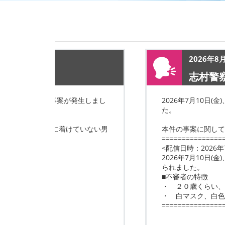
2026年8
志村警察
、下半身を露出した事案が発生しまし
2026年7月10日
た。
色短髪、衣服を身に着けていない男
本件の事案に関して
===============
<配信日時：2026年7
2026年7月10日
られました。
■不審者の特徴
・ ２０歳くらい、
・ 白マスク、白色
===============